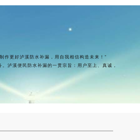
制作更好泸溪防水补漏，用自我相信构造未来！”
。泸溪便民防水补漏的一贯宗旨：用户至上、真诚，