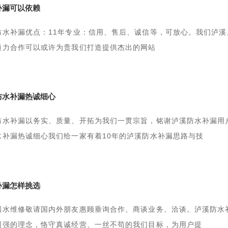
补漏可以依赖
防水补漏优点：11年专业：信用、售后、诚信等，可放心。我们泸
通力合作可以或许为贵我们打造提供杰出的网站
防水补漏热诚细心
防水补漏以务实、质量、开拓为我们一贯宗旨，铭谢泸溪防水补漏用
水补漏热诚细心我们给一家有着10年的泸溪防水补漏思路与技
补漏怎样挑选
漏水维修敬请国内外朋友惠顾垂询合作、商谈业务、洽谈。泸溪防水
图强的理念，恪守真诚经营、一丝不苟的我们目标，为用户提